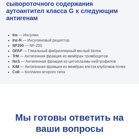
сывороточного содержания
аутоантител класса G к следующим
антигенам
Ins
—
Инсулин
Ins-R
— Инсулиновый рецептор
NF200
— NF-200
GFAP
— Глиальный фибриллярный кислый белок
TrM
— Антигенная фракция из мембран тромбоцитов
NeS
— Антигенная фракция из цитоплазмы нейтрофилов
KiM
— Антигенная фракция из мембран клеток клубочков почек
Coll
— Коллаген второго типа
Мы готовы ответить на
ваши вопросы